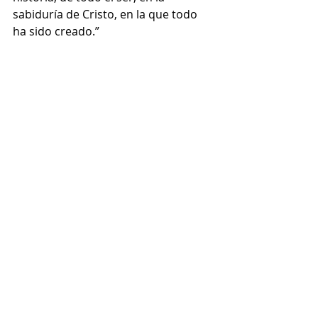
sabiduría de Cristo, en la que todo 
ha sido creado.”
www.fides.org
NOVEDADES
Entradas recientes
Ver todo