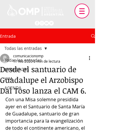
Entrada
Todas las entradas
comunicacionomp
Todas las entradas
17 feb 2020
2 min de lectura
Desde el santuario de
NOVEDADES
Guadalupe el Arzobispo
IAM
AGENDA
Dal Toso lanza el CAM 6.
Con una Misa solemne presidida 
ayer en el Santuario de Santa María 
de Guadalupe, santuario de gran 
importancia para la evangelización 
de todo el continente americano, el 