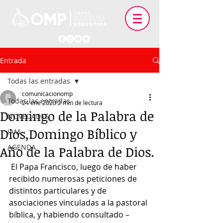
Entrada
Todas las entradas
comunicacionomp
Todas las entradas
24 ene 2020
2 min de lectura
Domingo de la Palabra de
NOVEDADES
Dios,Domingo Bíblico y
IAM
AGENDA
Año de la Palabra de Dios.
 El Papa Francisco, luego de haber 
recibido numerosas peticiones de 
distintos particulares y de 
asociaciones vinculadas a la pastoral 
bíblica, y habiendo consultado – 