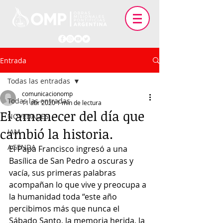
Entrada
Todas las entradas
comunicacionomp
Todas las entradas
11 abr 2020
1 min de lectura
El amanecer del día que
NOVEDADES
cambió la historia.
IAM
AGENDA
El Papa Francisco ingresó a una 
Basílica de San Pedro a oscuras y 
vacía, sus primeras palabras 
acompañan lo que vive y preocupa a 
la humanidad toda “este año 
percibimos más que nunca el 
Sábado Santo, la memoria herida, la 