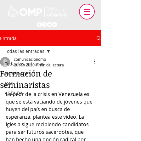
Entrada
Todas las entradas
comunicacionomp
Todas las entradas
20 feb 2020
1 min de lectura
Formación de
NOVEDADES
seminaristas
IAM
AGENDA
Lo peor de la crisis en Venezuela es 
que se está vaciando de jóvenes que 
huyen del país en busca de 
esperanza, plantea este video. La 
Iglesia sigue recibiendo candidatos 
para ser futuros sacerdotes, que 
han hecho una opción radical por 