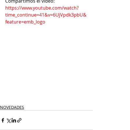
Compartimos el video: 
https://www.youtube.com/watch?
time_continue=41&v=6UjVpdk3pbU&
feature=emb_logo
NOVEDADES