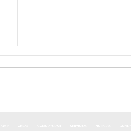
Comu
Peregrinación de María
Reina de las Misiones
OMP
OBRAS
COMO AYUDAR
SERVICIOS
NOTICIAS
CONTA