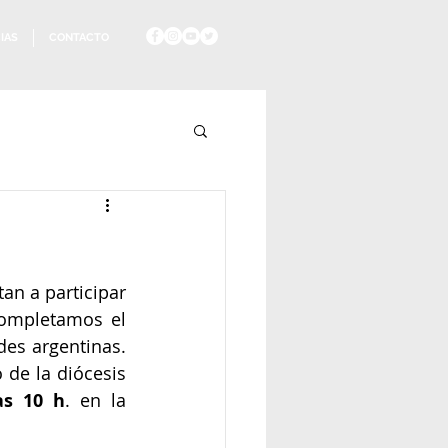
IAS
CONTACTO
an a participar 
completamos el 
envío de los 8 misioneros que conformarán las dos primeras comunidades argentinas. 
 de la diócesis 
as 10 h
. en la 