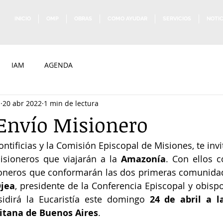
INICIO
OMP
OBRAS
COMO AYUDAR
SERVICIOS
NOTIC
IAM
AGENDA
p
20 abr 2022
1 min de lectura
Envío Misionero
tificias y la 
Comisión Episcopal de Misiones, te invit
isioneros que viajarán a la 
Amazonía
. Con ellos 
jea
, presidente de la Conferencia Episcopal y obispo
sidirá la Eucaristía este domingo 
24 de abril a l
itana de Buenos Aires
.