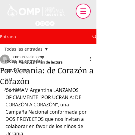
Entrada
Todas las entradas
comunicacionomp
Todas las entradas
11 mar 2022
1 min de lectura
Por Ucrania: de Corazón a
NOVEDADES
Corazón
IAM
AGENDA
Como IAM Argentina LANZAMOS 
OFICIALMENTE "POR UCRANIA: DE 
CORAZÓN A CORAZÓN", una 
Campaña Nacional conformada por 
DOS PROYECTOS que nos invitan a 
colaborar en favor de los niños de 
Ucrania. 