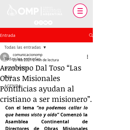
Entrada
Todas las entradas
comunicacionomp
Todas las entradas
23 feb 2021
2 min de lectura
Arzobispo Dal Toso “Las
NOVEDADES
Obras Misionales
IAM
AGENDA
Pontificias ayudan al
cristiano a ser misionero”.
Con el lema 
“no podemos callar lo 
que hemos visto y oído”
 Comenzó la 
Asamblea Continental de 
Directores de Obras Misionales 