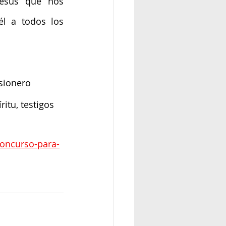
esús que nos 
l a todos los 
sionero 
itu, testigos 
concurso-para-