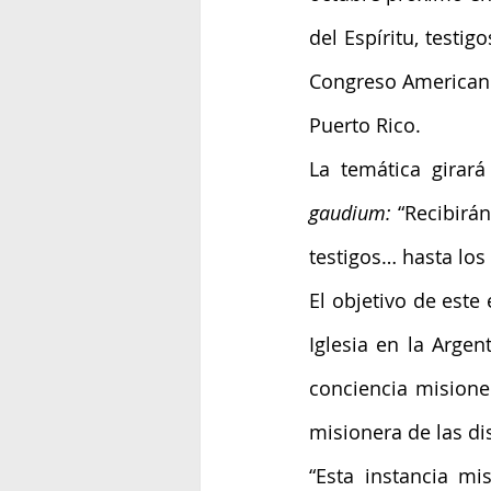
del Espíritu, testig
Congreso Americano
Puerto Rico.
La temática girará
gaudium:
 “Recibirá
testigos… hasta los 
El objetivo de este
Iglesia en la Arge
conciencia misioner
misionera de las dis
“Esta instancia mi