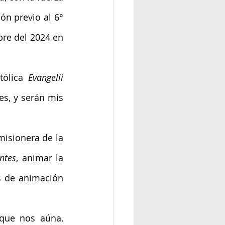
ón previo al 6° 
re del 2024 en 
tólica 
Evangelii 
s, y serán mis 
isionera de la 
ntes
, animar la 
s de animación 
que nos aúna, 