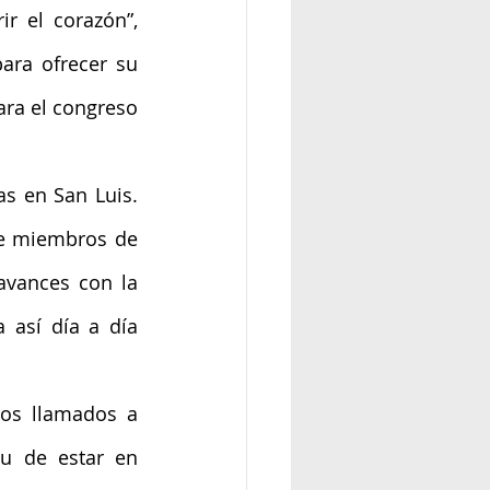
 el corazón”, 
ara ofrecer su 
ara el congreso 
s en San Luis. 
re miembros de 
vances con la 
 así día a día 
os llamados a 
u de estar en 