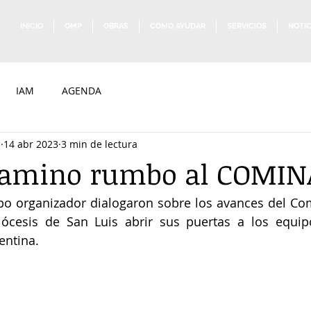
INICIO
OMP
OBRAS
COMO AYUDAR
SERVICIOS
NOTIC
IAM
AGENDA
p
14 abr 2023
3 min de lectura
camino rumbo al COMIN
o organizador dialogaron sobre los avances del Com
diócesis de San Luis abrir sus puertas a los equip
entina.