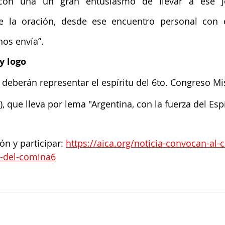
 con una un gran entusiasmo de llevar a ese J
 la oración, desde ese encuentro personal con é
nos envía”.
y logo
eberán representar el espíritu del 6to. Congreso Mi
que lleva por lema "Argentina, con la fuerza del Espír
n y participar: 
https://aica.org/noticia-convocan-al-
o-del-comina6