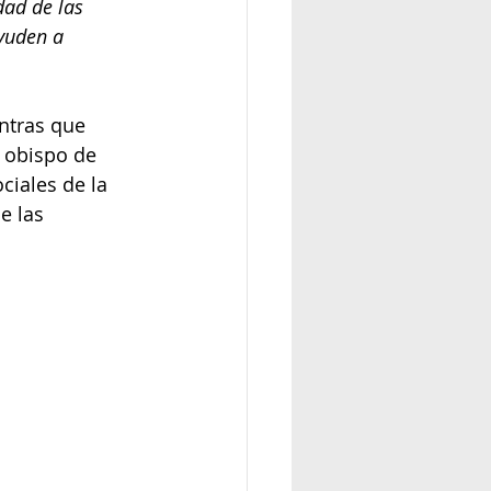
dad de las 
yuden a 
ntras que 
 obispo de 
iales de la 
e las 