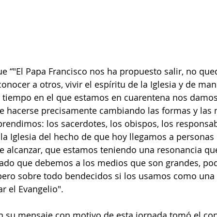
e “"El Papa Francisco nos ha propuesto salir, no qued
conocer a otros, vivir el espíritu de la Iglesia y de man
ste tiempo en el que estamos en cuarentena nos damos
e hacerse precisamente cambiando las formas y las 
prendimos: los sacerdotes, los obispos, los responsab
 la Iglesia del hecho de que hoy llegamos a personas
 de alcanzar, que estamos teniendo una resonancia qu
ltado que debemos a los medios que son grandes, pod
 pero sobre todo bendecidos si los usamos como una
r el Evangelio".
n su mensaje con motivo de esta jornada tomó el con