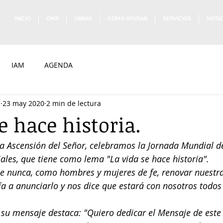
INICIO
OMP
OBRAS
COMO AYUDAR
SERVICIOS
NOTIC
IAM
AGENDA
p
23 may 2020
2 min de lectura
e hace historia.
a Ascensión del Señor, celebramos la Jornada Mundial de
les, que tiene como lema "La vida se hace historia".
 nunca, como hombres y mujeres de fe, renovar nuestra
ía a anunciarlo y nos dice que estará con nosotros todos 
 su mensaje destaca: "Quiero dedicar el Mensaje de este