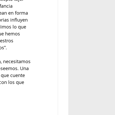
fancia 
ean en forma 
rias influyen 
dimos lo que 
que hemos 
estros 
s”.
n, necesitamos 
poseemos. Una 
 que cuente 
con los que 