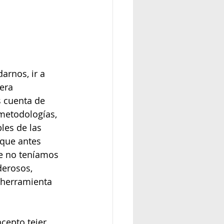
arnos, ir a 
era 
 cuenta de 
metodologías, 
les de las 
 que antes 
e no teníamos 
erosos, 
 herramienta 
cepto tejer 