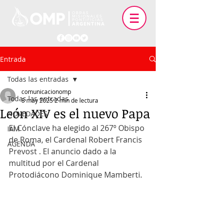
Entrada
Todas las entradas
comunicacionomp
Todas las entradas
8 may 2025
2 min de lectura
León XIV es el nuevo Papa
NOVEDADES
El Cónclave ha elegido al 267º Obispo 
IAM
de Roma, el Cardenal Robert Francis 
AGENDA
Prevost . El anuncio dado a la 
multitud por el Cardenal 
Protodiácono Dominique Mamberti.